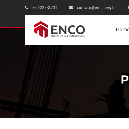
75 3225-3731
contato@enco.eng.br
Hom
P