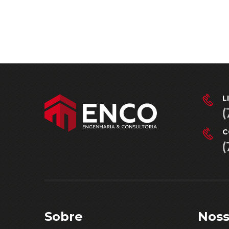
L
(
C
(
Sobre
Noss