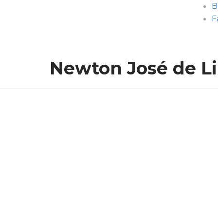
B
F
Newton José de L