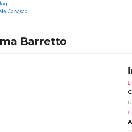
log
ale Conosco
ima Barretto
C
N
A
2