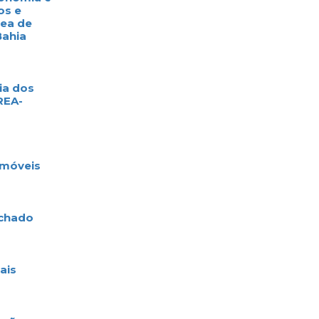
s e
ea de
ahia
a dos
EA-
móveis
chado
is