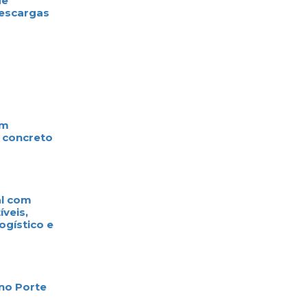
e
escargas
m
 concreto
l com
eis,
gístico e
o Porte