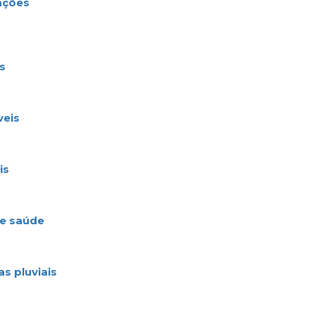
ções
s
eis
s
e saúde
 pluviais