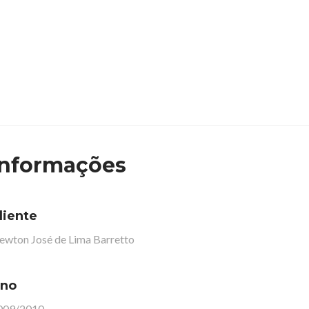
Informações
liente
ewton José de Lima Barretto
no
009/2010