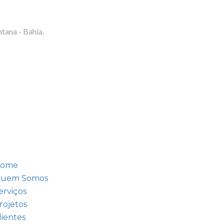
ntana - Bahia.
ome
uem Somos
erviços
rojetos
lientes