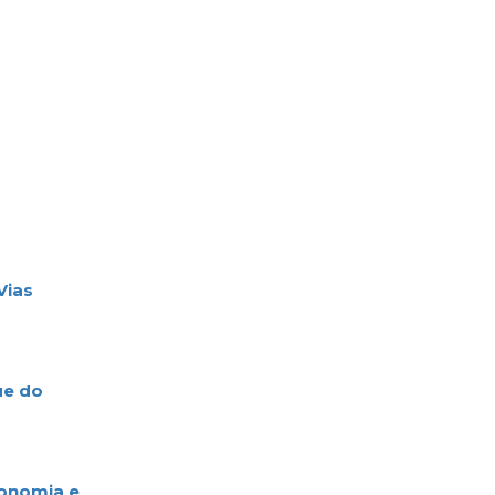
ias
e do
onomia e