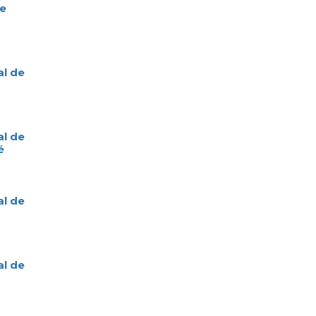
e
l de
l de
l de
l de