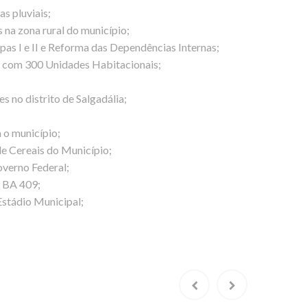
s pluviais;
 na zona rural do município;
as I e II e Reforma das Dependências Internas;
é com 300 Unidades Habitacionais;
 no distrito de Salgadália;
 o município;
e Cereais do Município;
overno Federal;
e BA 409;
Estádio Municipal;