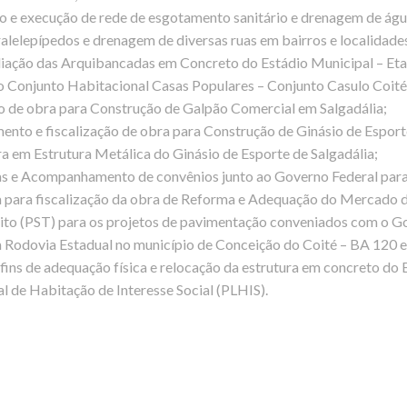
o e execução de rede de esgotamento sanitário e drenagem de água
lelepípedos e drenagem de diversas ruas em bairros e localidades
iação das Arquibancadas em Concreto do Estádio Municipal – Etap
o Conjunto Habitacional Casas Populares – Conjunto Casulo Coit
ão de obra para Construção de Galpão Comercial em Salgadália;
to e fiscalização de obra para Construção de Ginásio de Esportes
a em Estrutura Metálica do Ginásio de Esporte de Salgadália;
ras e Acompanhamento de convênios junto ao Governo Federal para
a para fiscalização da obra de Reforma e Adequação do Mercado d
sito (PST) para os projetos de pavimentação conveniados com o G
 Rodovia Estadual no município de Conceição do Coité – BA 120 
 fins de adequação física e relocação da estrutura em concreto do 
l de Habitação de Interesse Social (PLHIS).