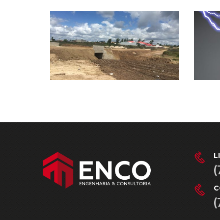
L
(
C
(