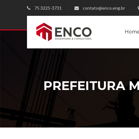
75 3225-3731
contato@enco.eng.br
Hom
PREFEITURA M